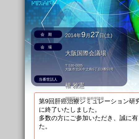
9
27
会期
2014年
月
日(土)
会場
大阪国際会議場
〒530-0005
大阪市北区中之島5丁目3番51号
当番世話人
權 雅憲
関西医科大学 外科学講座
第9回肝癌治療シミュレーション研
に終了いたしました。
多数の方にご参加いただき、誠に有
た。