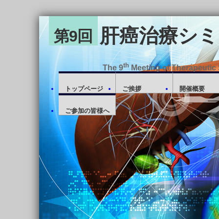
肝癌治療シミ
第9回
th
The 9
Meeting of Therapeutic 
トップページ
ご挨拶
開催概要
ご参加の皆様へ